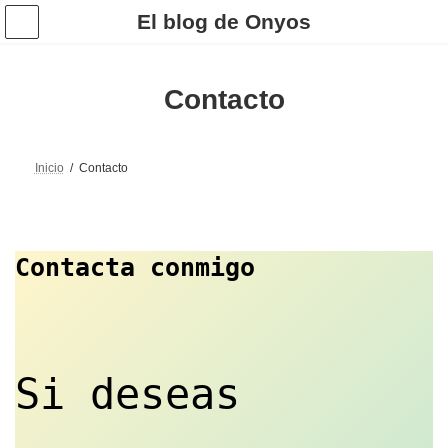
Saltar
Saltar
El blog de Onyos
al
a
contenido
la
navegación
Contacto
Inicio
Contacto
Contacta conmigo
Si deseas 