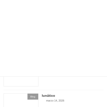
un olor
Blog
abril 19, 2026
modelar
Blog
abril 8, 2026
tranquilidad
Blog
marzo 22, 2026
lunático
Blog
marzo 14, 2026