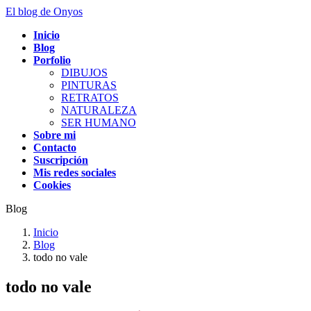
Saltar
Saltar
El blog de Onyos
al
a
Inicio
contenido
la
Blog
navegación
Porfolio
DIBUJOS
PINTURAS
RETRATOS
NATURALEZA
SER HUMANO
Sobre mi
Contacto
Suscripción
Mis redes sociales
Cookies
Blog
Inicio
Blog
todo no vale
todo no vale