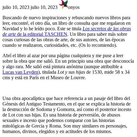
Última
julio 10, 2023
julio 10, 2023
onyos
actualización
:
Buscando de nuevo inspiraciones y rebuscando nuevos libros para
leer, encontré, el otro día, un libro de consulta que me regalaron en
Navidad y lo he leído poco. Este se titula
Los secretos de las obras
de arte
de la editorial TASCHEN
. Un libro para saber más sobre
cosas curiosas de las obras de arte, de sus autores, de las épocas
cuando se realizaron, curiosidades, etc. (Os lo recomiendo).
Abrí el libro al azar por una página cualquiera y me puse a leer
sobre la obra que me salió. En un principio una obra que desconocía
y algo rara. Me salió está pintura anónima (aunque atribuible a
Lucas van Leyden
), titulada
Lot y sus hijas
de 1530, mide 58 x 34
cms y está en París en el Museo de Louvre.
Una obra apocalíptica que hace referencia a un pasaje del libro del
Génesis del Antiguo Testamento, en el que se explica la historia de
la destrucción de Sodoma y Gomorra, así como el posterior incesto
de Lot con sus hijas. Es una historia de perversión, de abusos
sexuales e incesto que podemos comparar con las historias
mitológicas de Grecia y Roma. Son muy similares en personajes,
humanos, divinos, elegidos y en actitudes de los mismos.