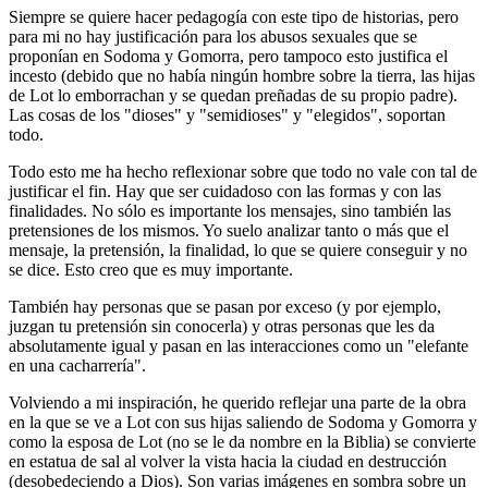
Siempre se quiere hacer pedagogía con este tipo de historias, pero
para mi no hay justificación para los abusos sexuales que se
proponían en Sodoma y Gomorra, pero tampoco esto justifica el
incesto (debido que no había ningún hombre sobre la tierra, las hijas
de Lot lo emborrachan y se quedan preñadas de su propio padre).
Las cosas de los "dioses" y "semidioses" y "elegidos", soportan
todo.
Todo esto me ha hecho reflexionar sobre que todo no vale con tal de
justificar el fin. Hay que ser cuidadoso con las formas y con las
finalidades. No sólo es importante los mensajes, sino también las
pretensiones de los mismos. Yo suelo analizar tanto o más que el
mensaje, la pretensión, la finalidad, lo que se quiere conseguir y no
se dice. Esto creo que es muy importante.
También hay personas que se pasan por exceso (y por ejemplo,
juzgan tu pretensión sin conocerla) y otras personas que les da
absolutamente igual y pasan en las interacciones como un "elefante
en una cacharrería".
Volviendo a mi inspiración, he querido reflejar una parte de la obra
en la que se ve a Lot con sus hijas saliendo de Sodoma y Gomorra y
como la esposa de Lot (no se le da nombre en la Biblia) se convierte
en estatua de sal al volver la vista hacia la ciudad en destrucción
(desobedeciendo a Dios). Son varias imágenes en sombra sobre un