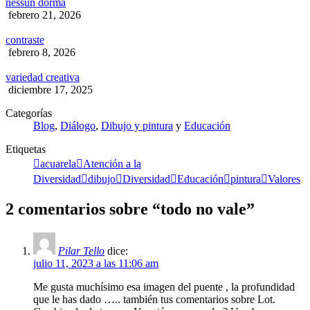
nessun dorma
febrero 21, 2026
contraste
febrero 8, 2026
variedad creativa
diciembre 17, 2025
Categorías
Blog
,
Diálogo
,
Dibujo y pintura
y
Educación
Etiquetas
acuarela
Atención a la
Diversidad
dibujo
Diversidad
Educación
pintura
Valores
2 comentarios sobre “
todo no vale
”
Pilar Tello
dice:
julio 11, 2023 a las 11:06 am
Me gusta muchísimo esa imagen del puente , la profundidad
que le has dado ….. también tus comentarios sobre Lot.