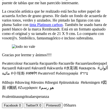
puente de tablas que me han parecido interesante.
La creación artística que he realizado está hecha sobre papel de
acuarela Arches de grano grueso. He dado un fondo de acuarela de
varios tonos, verdes y azulados. He pintado las figuras con una
pluma Sailor con
tinta Platinum carbon
. También he usado barra de
pastel blanco de la marca Rembrandt. Está en un formato apaisado
como el original y su tamaño es de 21 X 9 cms. Lo comparto con
vosotr@s. Simbólico, fantasmagórico e incluso subrealista.
Gracias por leerme y ánimos!!!!
#watercolour #acuarela #acquarello #acuarelle #acuarelasobrepapel
#acuarell #akvarel #akvarell #akwarela #水彩画 #акварель #ألوان
مائية #수채화 #आबरंग #waterverf #υδατογραφία #ציור
#dibujo #drawing #dessins #disegni #piirustuksia #tekeningen #図
面 #圖紙 #Ζωγράφισε #هو رسم
#valentinaungritoalaesperanza
0
Shares
Facebook
0
Twitter/X
0
Pinterest
0