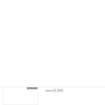
tempus fugit
Blog
abril 29, 2026
un olor
Blog
abril 19, 2026
modelar
Blog
abril 8, 2026
tranquilidad
Blog
marzo 22, 2026