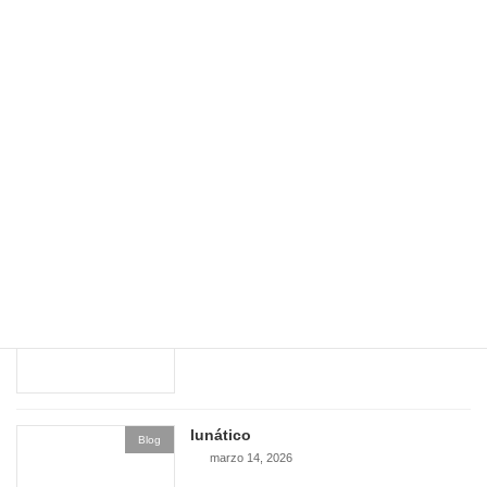
un olor
Blog
abril 19, 2026
modelar
Blog
abril 8, 2026
tranquilidad
Blog
marzo 22, 2026
lunático
Blog
marzo 14, 2026